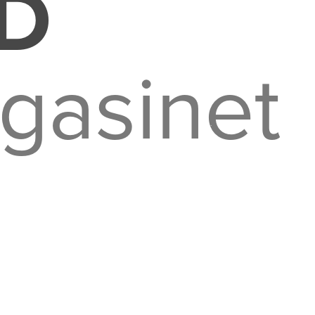
D
gasinet