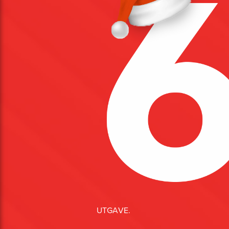
U
T
G
A
V
E.