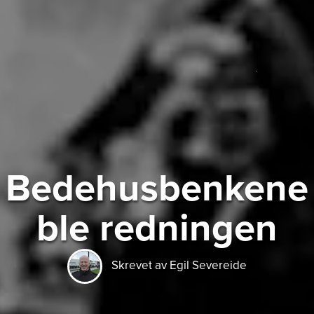
Bedehusbenkene
ble redningen
Skrevet av Egil Severeide