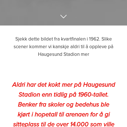
Sjekk dette bildet fra kvartfinalen i 1962. Slike
scener kommer vi kanskje aldri til å oppleve på
Haugesund Stadion mer
Aldri har det kokt mer på Haugesund
Stadion enn tidlig på 1960-tallet.
Benker fra skoler og bedehus ble
kjørt i hopetall til arenaen for å gi
sitteplass til de over 14.000 som ville