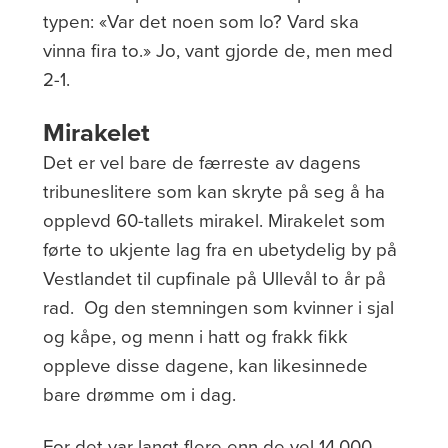
typen: «Var det noen som lo? Vard ska
vinna fira to.» Jo, vant gjorde de, men med
2-1.
Mirakelet
Det er vel bare de færreste av dagens
tribuneslitere som kan skryte på seg å ha
opplevd 60-tallets mirakel. Mirakelet som
førte to ukjente lag fra en ubetydelig by på
Vestlandet til cupfinale på Ullevål to år på
rad.
Og den stemningen som kvinner i sjal
og kåpe, og menn i hatt og frakk fikk
oppleve disse dagene, kan likesinnede
bare drømme om i dag.
For det var langt flere enn de vel 14.000