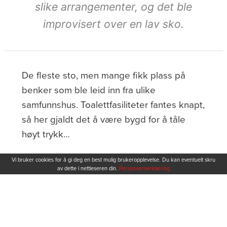
slike arrangementer, og det ble
improvisert over en lav sko.
De fleste sto, men mange fikk plass på
benker som ble leid inn fra ulike
samfunnshus. Toalettfasiliteter fantes knapt,
så her gjaldt det å være bygd for å tåle
høyt trykk…
Super-Vard
Vi bruker cookies for å gi deg en best mulig brukeropplevelse. Du kan eventuelt skru
av dette i nettleseren din.
Personvernerklæring
Om ingen kan konkurrere med 60-årene i
enkeltkamper, er 70 og 80-årene
storhetstiden når det gjelder høyt
gjennomsnittsbesøk på Haugesund